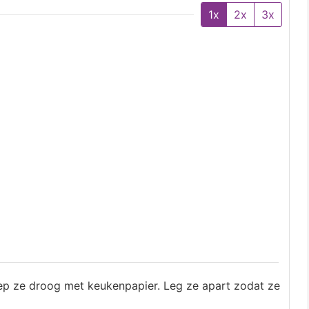
1x
2x
3x
ep ze droog met keukenpapier. Leg ze apart zodat ze