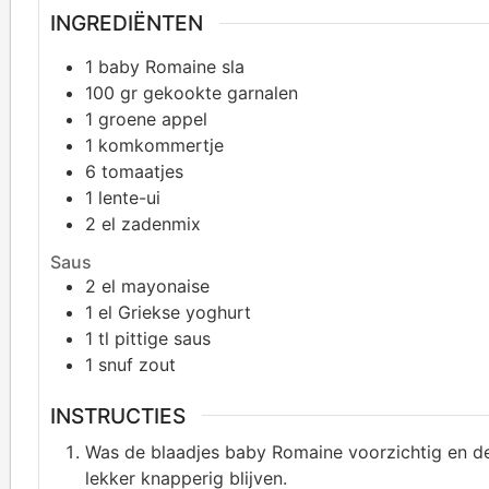
INGREDIËNTEN
1
baby Romaine sla
100
gr
gekookte garnalen
1
groene appel
1
komkommertje
6
tomaatjes
1
lente-ui
2
el zadenmix
Saus
2
el mayonaise
1
el Griekse yoghurt
1
tl pittige saus
1
snuf zout
INSTRUCTIES
Was de blaadjes baby Romaine voorzichtig en d
lekker knapperig blijven.