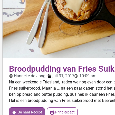
Broodpudding van Fries Sui
Hanneke de Jonge
juli 31, 2017
10:09 am
Na een weekendje Friesland, reden we nog even door een pi
Fries suikerbrood. Maar ja … na een paar dagen stond het 
ben op bread and butter pudding, dus heb ik daar een Frie
Het is een broodpudding van Fries suikerbrood met Beere
Ga naar Recept
Print Recept