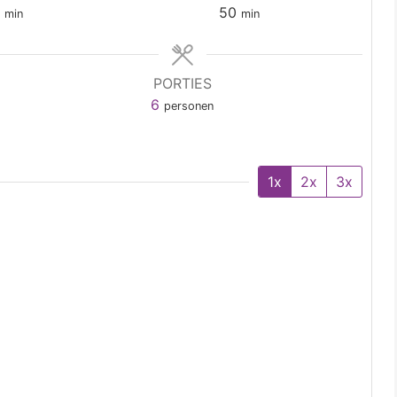
0
50
min
min
PORTIES
6
personen
1x
2x
3x