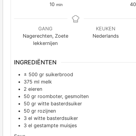
10
4
min
GANG
KEUKEN
Nagerechten, Zoete
Nederlands
lekkernijen
INGREDIËNTEN
±
500 gr suikerbrood
375
ml melk
2
eieren
50
gr roomboter, gesmolten
50
gr witte basterdsuiker
50
gr rozijnen
3
el witte basterdsuiker
3
el gestampte muisjes
Saus