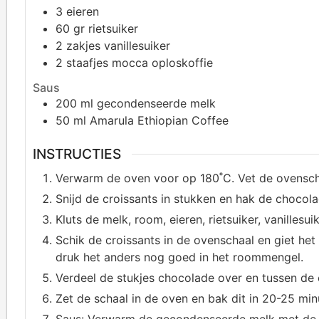
3
eieren
60
gr rietsuiker
2
zakjes vanillesuiker
2
staafjes mocca oploskoffie
Saus
200
ml gecondenseerde melk
50
ml Amarula Ethiopian Coffee
INSTRUCTIES
Verwarm de oven voor op 180˚C. Vet de ovenschaa
Snijd de croissants in stukken en hak de chocolad
Kluts de melk, room, eieren, rietsuiker, vanillesu
Schik de croissants in de ovenschaal en giet het
druk het anders nog goed in het roommengel.
Verdeel de stukjes chocolade over en tussen de 
Zet de schaal in de oven en bak dit in 20-25 mi
Saus: Verwarm de gecondenseerde melk met de Am