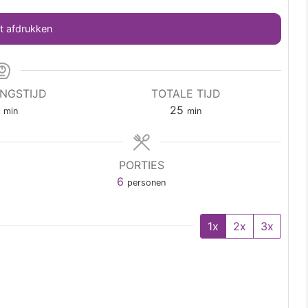
 afdrukken
INGSTIJD
TOTALE TIJD
0
25
min
min
PORTIES
6
personen
1x
2x
3x