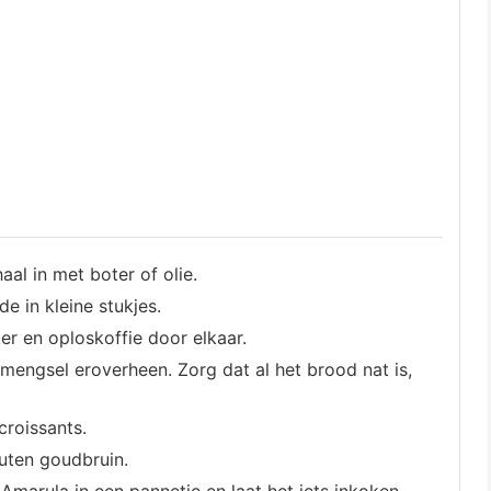
l in met boter of olie.
e in kleine stukjes.
iker en oploskoffie door elkaar.
 mengsel eroverheen. Zorg dat al het brood nat is,
croissants.
nuten goudbruin.
arula in een pannetje en laat het iets inkoken.