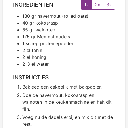
INGREDIËNTEN
1x
2x
3x
130
gr havermout (rolled oats)
40
gr kokosrasp
55
gr walnoten
175
gr Medjoul dadels
1
schep proteïnepoeder
2
el tahin
2
el honing
2-3
el water
INSTRUCTIES
Bekleed een cakeblik met bakpapier.
Doe de havermout, kokosrasp en
walnoten in de keukenmachine en hak dit
fijn.
Voeg nu de dadels erbij en mix dit met de
rest.