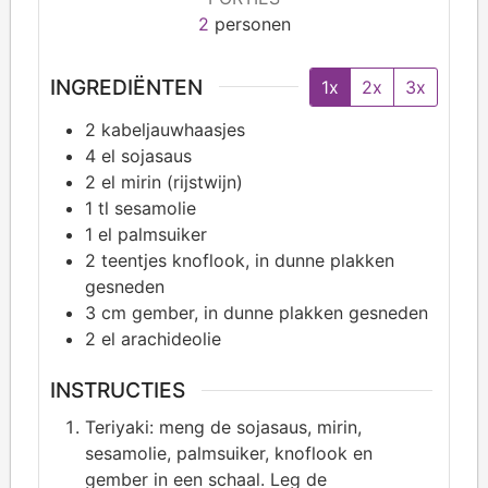
2
personen
INGREDIËNTEN
1x
2x
3x
2
kabeljauwhaasjes
4
el sojasaus
2
el mirin (rijstwijn)
1
tl sesamolie
1
el palmsuiker
2
teentjes knoflook, in dunne plakken
gesneden
3
cm gember, in dunne plakken gesneden
2
el arachideolie
INSTRUCTIES
Teriyaki: meng de sojasaus, mirin,
sesamolie, palmsuiker, knoflook en
gember in een schaal. Leg de