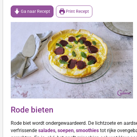
Ga naar Recept
Print Recept
Rode bieten
Rode biet wordt ondergewaardeerd. De lichtzoete en aard
verfrissende
salades
,
soepen
,
smoothies
tot rijke ovenge