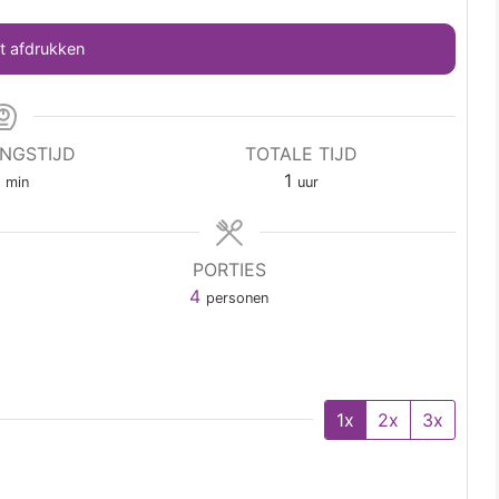
 afdrukken
INGSTIJD
TOTALE TIJD
5
1
min
uur
PORTIES
4
personen
1x
2x
3x