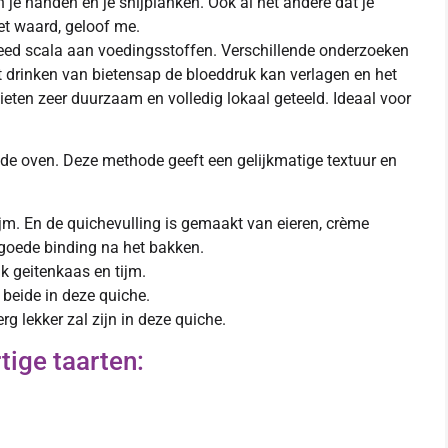
n je handen en je snijplanken. Ook al het andere dat je
et waard, geloof me.
breed scala aan voedingsstoffen. Verschillende onderzoeken
 drinken van bietensap de bloeddruk kan verlagen en het
eten zeer duurzaam en volledig lokaal geteeld. Ideaal voor
n de oven. Deze methode geeft een gelijkmatige textuur en
m. En de quichevulling is gemaakt van eieren, crème
 goede binding na het bakken.
k geitenkaas en tijm.
 beide in deze quiche.
 lekker zal zijn in deze quiche.
ige taarten: