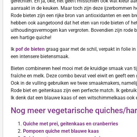
gerechten. En ja, oké, het geeft misschien ook wat kleur aa
aanraakt in de keuken. Maar toch zijn deze ijzerbommen h
Rode bieten zijn een rijke bron van antioxidanten en een 
hebben ook aangetoond dat het eten van rode bieten of het
uithoudingsvermogen kan vergroten. Bovendien zijn rode bi
een hartige quiche!
Ik
pof de bieten
graag gaar met de schil, verpakt in folie i
een intensere bietensmaak.
Bieten combineren heel mooi met de kruidige smaak van tij
fraîche en melk. Deze combo bevat veel eiwit en geeft een
Ook in de vulling gebruiken we twee smaakmakers, namelij
Rode biet en geitenkaas zijn een perfecte match. Ik gebruik
Ik denk dat een blauwe kaas of een witschimmelkaas ook erg
Nog meer vegetarische quiches/hart
Quiche met prei, geitenkaas en cranberries
Pompoen quiche met blauwe kaas