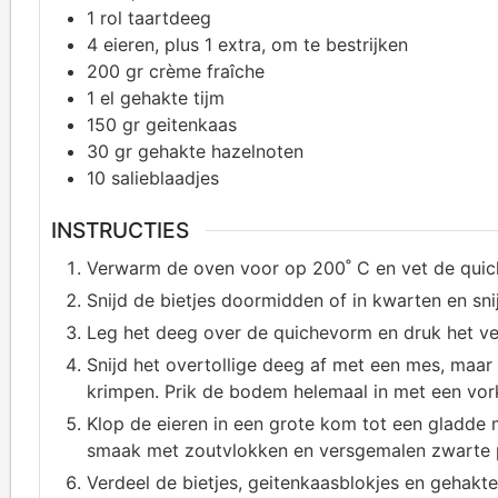
1
rol taartdeeg
4
eieren, plus 1 extra, om te bestrijken
200
gr crème fraîche
1
el gehakte tijm
150
gr geitenkaas
30
gr gehakte hazelnoten
10
salieblaadjes
INSTRUCTIES
Verwarm de oven voor op 200˚ C en vet de quiche
Snijd de bietjes doormidden of in kwarten en snij
Leg het deeg over de quichevorm en druk het v
Snijd het overtollige deeg af met een mes, maar
krimpen. Prik de bodem helemaal in met een vor
Klop de eieren in een grote kom tot een gladde 
smaak met zoutvlokken en versgemalen zwarte p
Verdeel de bietjes, geitenkaasblokjes en gehakt