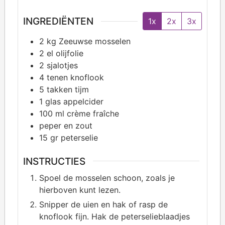
INGREDIËNTEN
1x
2x
3x
2
kg Zeeuwse mosselen
2
el olijfolie
2
sjalotjes
4
tenen knoflook
5
takken tijm
1
glas appelcider
100
ml crème fraîche
peper en zout
15
gr peterselie
INSTRUCTIES
Spoel de mosselen schoon, zoals je
hierboven kunt lezen.
Snipper de uien en hak of rasp de
knoflook fijn. Hak de peterselieblaadjes