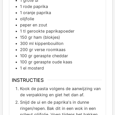
1
grote ui
1
rode paprika
1
oranje paprika
olijfolie
peper en zout
1
tl gerookte paprikapoeder
150
gr ham (blokjes)
300
ml kippenbouillon
200
gr verse roomkaas
100
gr geraspte cheddar
100
gr geraspte oude kaas
1
el mosterd
INSTRUCTIES
Kook de pasta volgens de aanwijzing van
de verpakking en giet het dan af.
Snijd de ui en de paprika's in dunne
ringen/repen. Bak dit in een wok in een
scheut olijfolie. Voeg tijdens het bakken