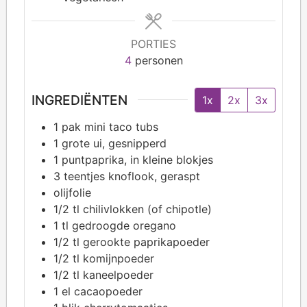
PORTIES
4
personen
INGREDIËNTEN
1x
2x
3x
1
pak mini taco tubs
1
grote ui, gesnipperd
1
puntpaprika, in kleine blokjes
3
teentjes knoflook, geraspt
olijfolie
1/2
tl chilivlokken (of chipotle)
1
tl gedroogde oregano
1/2
tl gerookte paprikapoeder
1/2
tl komijnpoeder
1/2
tl kaneelpoeder
1
el cacaopoeder