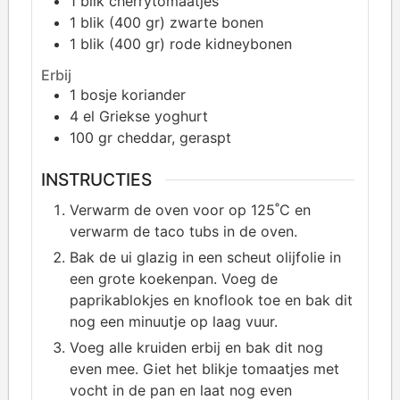
1
blik cherrytomaatjes
1
blik (400 gr) zwarte bonen
1
blik (400 gr) rode kidneybonen
Erbij
1
bosje koriander
4
el Griekse yoghurt
100
gr cheddar, geraspt
INSTRUCTIES
Verwarm de oven voor op 125˚C en
verwarm de taco tubs in de oven.
Bak de ui glazig in een scheut olijfolie in
een grote koekenpan. Voeg de
paprikablokjes en knoflook toe en bak dit
nog een minuutje op laag vuur.
Voeg alle kruiden erbij en bak dit nog
even mee. Giet het blikje tomaatjes met
vocht in de pan en laat nog even