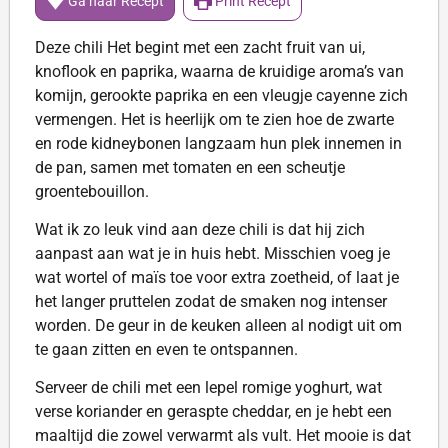
Ga naar Recept
Print Recept
Deze chili Het begint met een zacht fruit van ui,
knoflook en paprika, waarna de kruidige aroma’s van
komijn, gerookte paprika en een vleugje cayenne zich
vermengen. Het is heerlijk om te zien hoe de zwarte
en rode kidneybonen langzaam hun plek innemen in
de pan, samen met tomaten en een scheutje
groentebouillon.
Wat ik zo leuk vind aan deze chili is dat hij zich
aanpast aan wat je in huis hebt. Misschien voeg je
wat wortel of maïs toe voor extra zoetheid, of laat je
het langer pruttelen zodat de smaken nog intenser
worden. De geur in de keuken alleen al nodigt uit om
te gaan zitten en even te ontspannen.
Serveer de chili met een lepel romige yoghurt, wat
verse koriander en geraspte cheddar, en je hebt een
maaltijd die zowel verwarmt als vult. Het mooie is dat