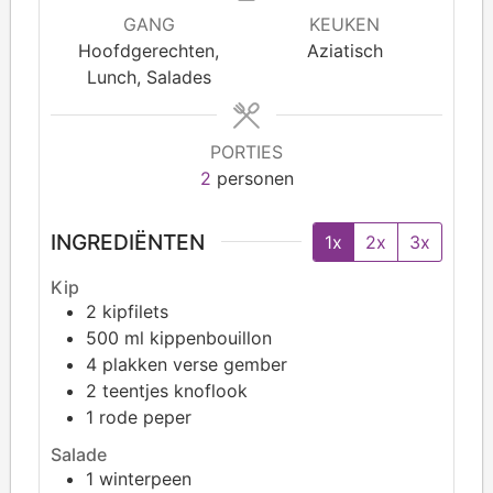
GANG
KEUKEN
Hoofdgerechten,
Aziatisch
Lunch, Salades
PORTIES
2
personen
INGREDIËNTEN
1x
2x
3x
Kip
2
kipfilets
500
ml kippenbouillon
4
plakken verse gember
2
teentjes knoflook
1
rode peper
Salade
1
winterpeen