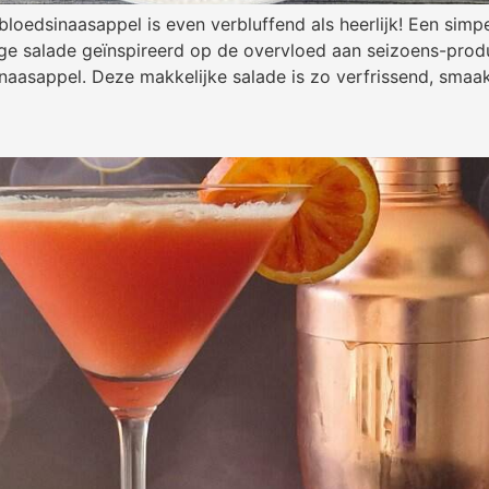
loedsinaasappel is even verbluffend als heerlijk! Een simp
ige salade geïnspireerd op de overvloed aan seizoens-produ
naasappel. Deze makkelijke salade is zo verfrissend, smaak