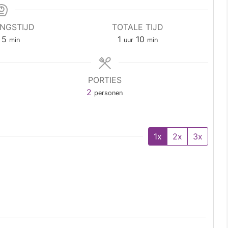
INGSTIJD
TOTALE TIJD
5
1
10
min
uur
min
PORTIES
2
personen
1x
2x
3x