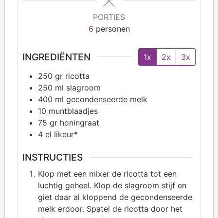
PORTIES
6
personen
INGREDIËNTEN
1x
2x
3x
250
gr ricotta
250
ml slagroom
400
ml gecondenseerde melk
10
muntblaadjes
75
gr honingraat
4
el likeur*
INSTRUCTIES
Klop met een mixer de ricotta tot een
luchtig geheel. Klop de slagroom stijf en
giet daar al kloppend de gecondenseerde
melk erdoor. Spatel de ricotta door het