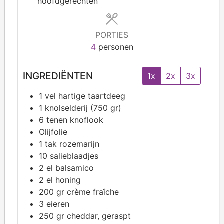
hoofdgerechten
PORTIES
4
personen
INGREDIËNTEN
1x
2x
3x
1
vel hartige taartdeeg
1
knolselderij (750 gr)
6
tenen knoflook
Olijfolie
1
tak rozemarijn
10
salieblaadjes
2
el balsamico
2
el honing
200
gr crème fraîche
3
eieren
250
gr cheddar, geraspt