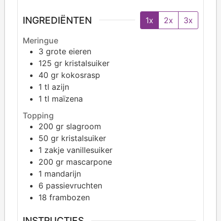
INGREDIËNTEN
1x
2x
3x
Meringue
3
grote eieren
125
gr kristalsuiker
40
gr kokosrasp
1
tl azijn
1
tl maïzena
Topping
200
gr slagroom
50
gr kristalsuiker
1
zakje vanillesuiker
200
gr mascarpone
1
mandarijn
6
passievruchten
18
frambozen
INSTRUCTIES