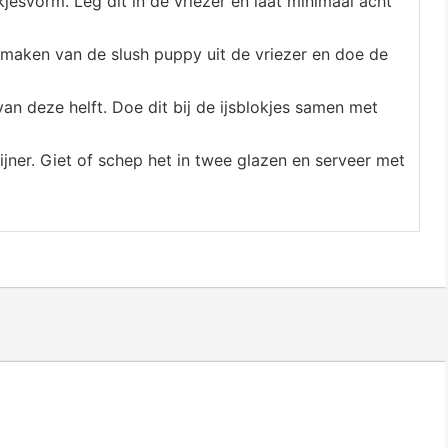
kjesvorm. Leg dit in de vriezer en laat minimaal acht
 maken van de slush puppy uit de vriezer en doe de
van deze helft. Doe dit bij de ijsblokjes samen met
ijner. Giet of schep het in twee glazen en serveer met