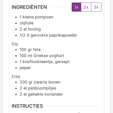
INGREDIËNTEN
1x
2x
3x
1
kleine pompoen
olijfolie
2
el honing
1/2
tl gerookte paprikapoeder
Dip
100
gr feta
100
ml Griekse yoghurt
1
knoflookteentje, geraspt
peper
Erbij
200
gr zwarte bonen
2
el pijnboompitjes
2
el gehakte koriander
INSTRUCTIES