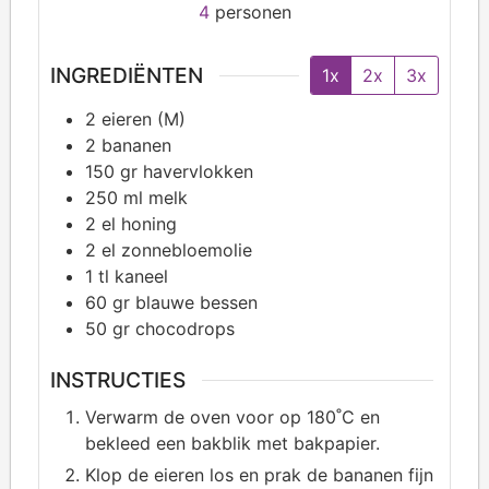
4
personen
INGREDIËNTEN
1x
2x
3x
2
eieren (M)
2
bananen
150
gr havervlokken
250
ml melk
2
el honing
2
el zonnebloemolie
1
tl kaneel
60
gr blauwe bessen
50
gr chocodrops
INSTRUCTIES
Verwarm de oven voor op 180˚C en
bekleed een bakblik met bakpapier.
Klop de eieren los en prak de bananen fijn