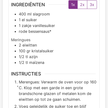
INGREDIËNTEN
1x
2x
3x
400
ml slagroom
1
el suiker
1
zakje vanillesuiker
rode bessensaus*
Meringues
2
eiwitten
100
gr kristalsuiker
1/2
tl azijn
1/2
tl maïzena
INSTRUCTIES
Merengues: Verwarm de oven voor op 160
̊C. Klop met een garde in een grote
brandschone glazen of metalen kom de
eiwitten op tot ze gaan schuimen.
Voeg geleidelijk de suiker toe en blijf