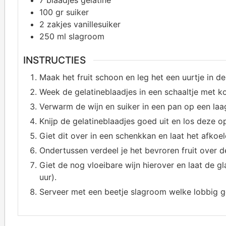
7
blaadjes gelatine
100
gr suiker
2
zakjes vanillesuiker
250
ml slagroom
INSTRUCTIES
Maak het fruit schoon en leg het een uurtje in de 
Week de gelatineblaadjes in een schaaltje met k
Verwarm de wijn en suiker in een pan op een laa
Knijp de gelatineblaadjes goed uit en los deze o
Giet dit over in een schenkkan en laat het afkoel
Ondertussen verdeel je het bevroren fruit over d
Giet de nog vloeibare wijn hierover en laat de g
uur).
Serveer met een beetje slagroom welke lobbig gek