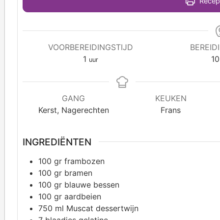
Recept
VOORBEREIDINGSTIJD
BEREID
1
10
uur
GANG
KEUKEN
Kerst, Nagerechten
Frans
INGREDIËNTEN
100
gr frambozen
100
gr bramen
100
gr blauwe bessen
100
gr aardbeien
750
ml Muscat dessertwijn