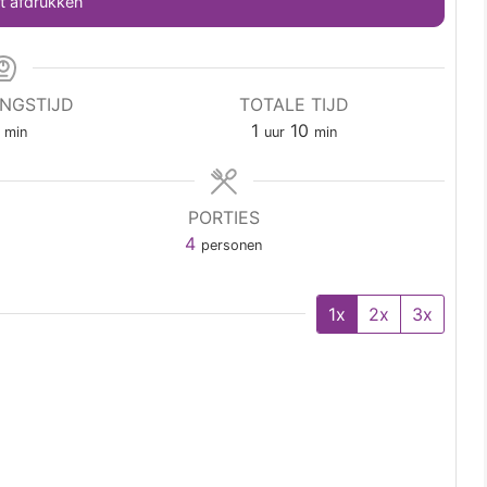
 afdrukken
INGSTIJD
TOTALE TIJD
1
10
min
uur
min
PORTIES
4
personen
1x
2x
3x