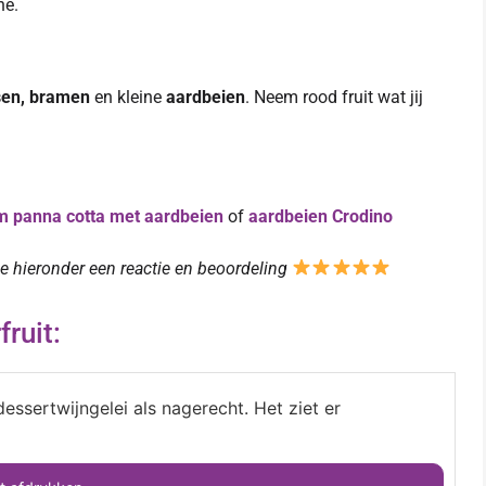
ne.
sen, bramen
en kleine
aardbeien
. Neem rood fruit wat jij
m panna cotta met aardbeien
of
aardbeien Crodino
 je hieronder een reactie en beoordeling
ruit:
dessertwijngelei als nagerecht. Het ziet er