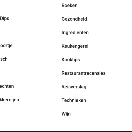
Boeken
Dips
Gezondheid
Ingredienten
oortje
Keukengerei
isch
Kooktips
Restaurantrecensies
echten
Reisverslag
kkernijen
Technieken
Wijn