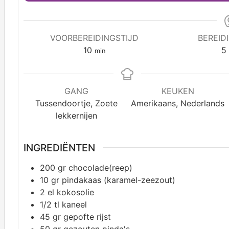
VOORBEREIDINGSTIJD
BEREID
10
5
min
GANG
KEUKEN
Tussendoortje, Zoete
Amerikaans, Nederlands
lekkernijen
INGREDIËNTEN
200
gr chocolade(reep)
10
gr pindakaas (karamel-zeezout)
2
el kokosolie
1/2
tl kaneel
45
gr gepofte rijst