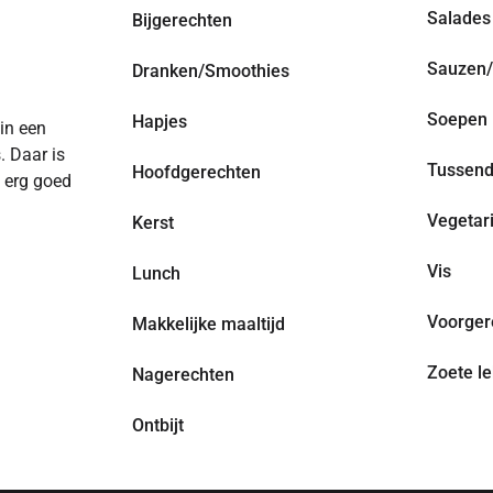
Salades
Bijgerechten
Sauzen/
Dranken/Smoothies
Soepen
Hapjes
 in een
. Daar is
Tussend
Hoofdgerechten
n erg goed
Vegetar
Kerst
Vis
Lunch
Voorger
Makkelijke maaltijd
Zoete le
Nagerechten
Ontbijt