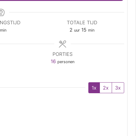
INGSTIJD
TOTALE TIJD
2
15
min
uur
min
PORTIES
16
personen
1x
2x
3x