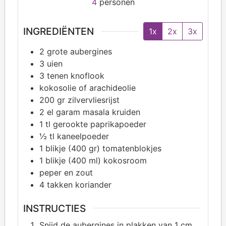
4
personen
INGREDIËNTEN
1x
2x
3x
2
grote aubergines
3
uien
3
tenen knoflook
kokosolie of arachideolie
200
gr zilvervliesrijst
2
el garam masala kruiden
1
tl gerookte paprikapoeder
½
tl kaneelpoeder
1
blikje (400 gr) tomatenblokjes
1
blikje (400 ml) kokosroom
peper en zout
4
takken koriander
INSTRUCTIES
Snijd de aubergines in plakken van 1 cm