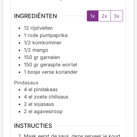
INGREDIËNTEN
1x
2x
3x
12
rijstvellen
1
rode puntpaprika
1/2
komkommer
1/2
mango
150
gr garnalen
150
gr geraspte wortel
1
bosje verse koriander
Pindasaus
4
el pindakaas
4
el zoete chilisaus
2
el sojasaus
2
el agavesiroop
INSTRUCTIES
Maak eerst de saus, deze serveer je koud.