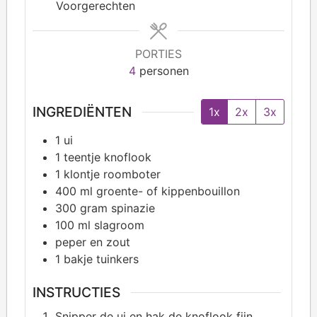
Voorgerechten
PORTIES
4
personen
INGREDIËNTEN
1x
2x
3x
1
ui
1
teentje knoflook
1
klontje roomboter
400
ml groente- of kippenbouillon
300
gram spinazie
100
ml slagroom
peper en zout
1
bakje tuinkers
INSTRUCTIES
Snipper de ui en hak de knoflook fijn.