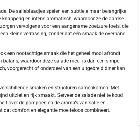
de. De salieblaadjes spelen een subtiele maar belangrijke
 ze knapperig en intens aromatisch, waardoor ze de aardse
zorgen vervolgens voor een aangename zoetzure toets, die
o een kleine verrassing, zonder dat één smaak de overhand
ook een nootachtige smaak die het geheel mooi afrondt.
n balans, waardoor deze salade meer is dan een simpel
nch, voorgerecht of onderdeel van een uitgebreid diner kan
 verschillende smaken en structuren samenkomen. Met
ijnd uitziet en rijk smaakt. Serveer de salade niet te koud
melt over de pompoen en de aroma’s van salie en
ht dat comfort en elegantie moeiteloos combineert.