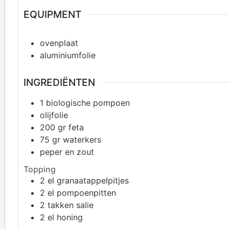
EQUIPMENT
ovenplaat
aluminiumfolie
INGREDIËNTEN
1
biologische pompoen
olijfolie
200
gr
feta
75
gr
waterkers
peper en zout
Topping
2
el granaatappelpitjes
2
el pompoenpitten
2
takken salie
2
el honing