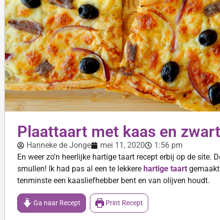
Plaattaart met kaas en zwart
Hanneke de Jonge
mei 11, 2020
1:56 pm
En weer zo’n heerlijke hartige taart recept erbij op de site.
smullen! Ik had pas al een te lekkere
hartige taart
gemaakt m
tenminste een kaasliefhebber bent en van olijven houdt.
Ga naar Recept
Print Recept