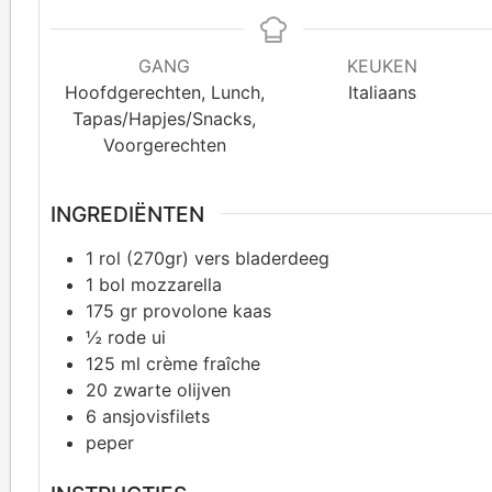
GANG
KEUKEN
Hoofdgerechten, Lunch,
Italiaans
Tapas/Hapjes/Snacks,
Voorgerechten
INGREDIËNTEN
1
rol (270gr) vers bladerdeeg
1
bol mozzarella
175
gr provolone kaas
½
rode ui
125
ml crème fraîche
20
zwarte olijven
6
ansjovisfilets
peper