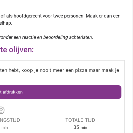
n of als hoofdgerecht voor twee personen. Maak er dan een
relhap.
eronder een reactie en beoordeling achterlaten.
e olijven:
geten hebt, koop je nooit meer een pizza maar maak je
 afdrukken
INGSTIJD
TOTALE TIJD
5
35
min
min