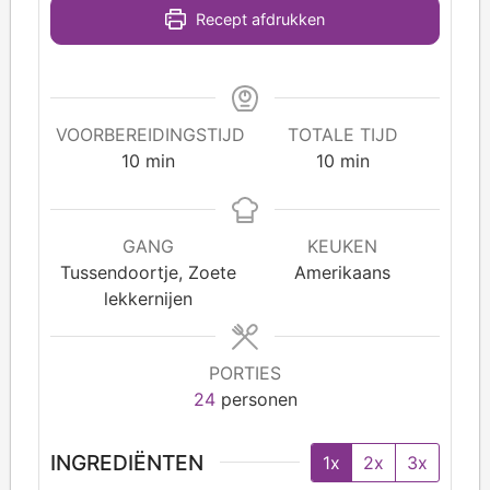
Recept afdrukken
VOORBEREIDINGSTIJD
TOTALE TIJD
10
min
10
min
GANG
KEUKEN
Tussendoortje, Zoete
Amerikaans
lekkernijen
PORTIES
24
personen
INGREDIËNTEN
1x
2x
3x