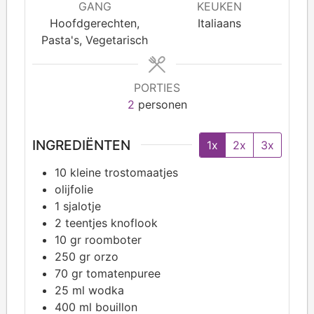
GANG
KEUKEN
Hoofdgerechten,
Italiaans
Pasta's, Vegetarisch
PORTIES
2
personen
INGREDIËNTEN
1x
2x
3x
10
kleine trostomaatjes
olijfolie
1
sjalotje
2
teentjes knoflook
10
gr roomboter
250
gr orzo
70
gr tomatenpuree
25
ml wodka
400
ml bouillon