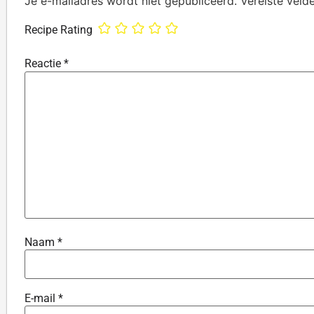
Je e-mailadres wordt niet gepubliceerd.
Vereiste veld
Recipe Rating
Reactie
*
Naam
*
E-mail
*