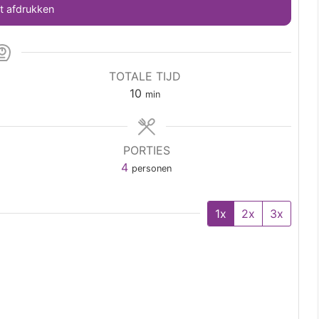
 afdrukken
TOTALE TIJD
10
min
PORTIES
4
personen
1x
2x
3x