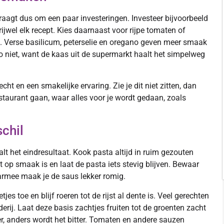
raagt dus om een paar investeringen. Investeer bijvoorbeeld
vrijwel elk recept. Kies daarnaast voor rijpe tomaten of
ik. Verse basilicum, peterselie en oregano geven meer smaak
 niet, want de kaas uit de supermarkt haalt het simpelweg
ht en een smakelijke ervaring. Zie je dit niet zitten, dan
restaurant gaan, waar alles voor je wordt gedaan, zoals
chil
lt het eindresultaat. Kook pasta altijd in ruim gezouten
 op smaak is en laat de pasta iets stevig blijven. Bewaar
armee maak je de saus lekker romig.
es toe en blijf roeren tot de rijst al dente is. Veel gerechten
derij. Laat deze basis zachtjes fruiten tot de groenten zacht
r, anders wordt het bitter. Tomaten en andere sauzen