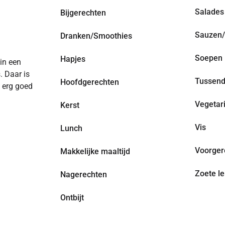
Salades
Bijgerechten
Sauzen/
Dranken/Smoothies
Soepen
Hapjes
 in een
. Daar is
Tussend
Hoofdgerechten
n erg goed
Vegetar
Kerst
Vis
Lunch
Voorger
Makkelijke maaltijd
Zoete le
Nagerechten
Ontbijt