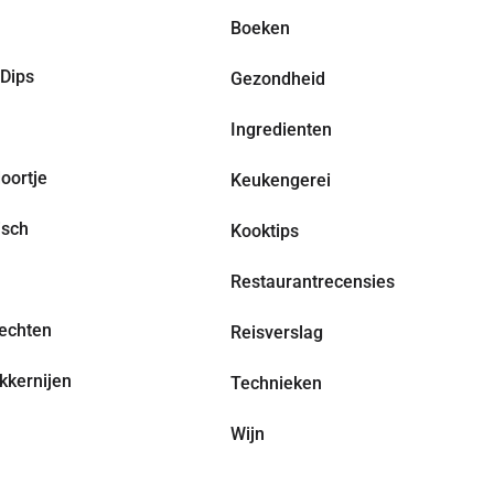
Boeken
Dips
Gezondheid
Ingredienten
oortje
Keukengerei
isch
Kooktips
Restaurantrecensies
echten
Reisverslag
kkernijen
Technieken
Wijn