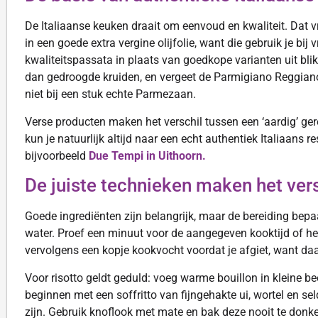
De Italiaanse keuken draait om eenvoud en kwaliteit. Dat v
in een goede extra vergine olijfolie, want die gebruik je bij 
kwaliteitspassata in plaats van goedkope varianten uit bl
dan gedroogde kruiden, en vergeet de Parmigiano Reggiano
niet bij een stuk echte Parmezaan.
Verse producten maken het verschil tussen een ‘aardig’ gerec
kun je natuurlijk altijd naar een echt authentiek Italiaans 
bijvoorbeeld
Due Tempi in Uithoorn.
De juiste technieken maken het vers
Goede ingrediënten zijn belangrijk, maar de bereiding bepaa
water. Proef een minuut voor de aangegeven kooktijd of het
vervolgens een kopje kookvocht voordat je afgiet, want da
Voor risotto geldt geduld: voeg warme bouillon in kleine beetj
beginnen met een soffritto van fijngehakte ui, wortel en sel
zijn. Gebruik knoflook met mate en bak deze nooit te donke