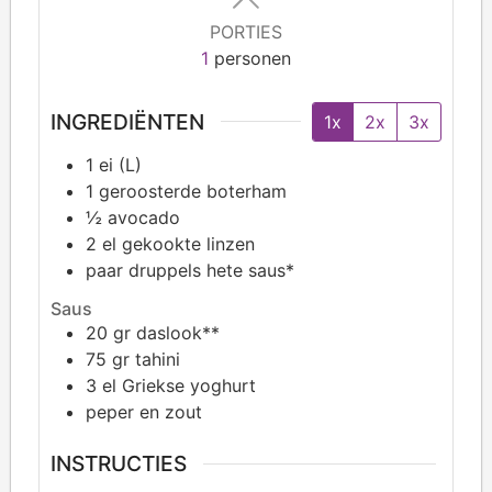
PORTIES
1
personen
INGREDIËNTEN
1x
2x
3x
1
ei (L)
1
geroosterde boterham
½
avocado
2
el gekookte linzen
paar druppels hete saus*
Saus
20
gr daslook**
75
gr tahini
3
el Griekse yoghurt
peper en zout
INSTRUCTIES