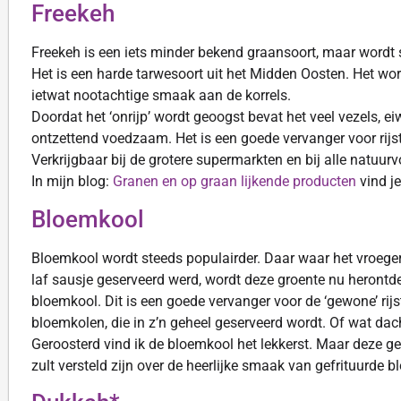
Freekeh
Freekeh is een iets minder bekend graansoort, maar wordt 
Het is een harde tarwesoort uit het Midden Oosten. Het wor
ietwat nootachtige smaak aan de korrels.
Doordat het ‘onrijp’ wordt geoogst bevat het veel vezels, ei
ontzettend voedzaam. Het is een goede vervanger voor rijst
Verkrijgbaar bij de grotere supermarkten en bij alle natuur
In mijn blog:
Granen en op graan lijkende producten
vind j
Bloemkool
Bloemkool wordt steeds populairder. Daar waar het vroeger
laf sausje geserveerd werd, wordt deze groente nu herontdek
bloemkool. Dit is een goede vervanger voor de ‘gewone’ rijs
bloemkolen, die in z’n geheel geserveerd wordt. Of wat dac
Geroosterd vind ik de bloemkool het lekkerst. Maar deze ge
zult versteld zijn over de heerlijke smaak van gefrituurde 