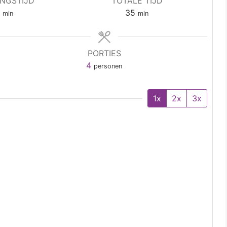
INGSTIJD
TOTALE TIJD
5
35
min
min
PORTIES
4
personen
1x
2x
3x