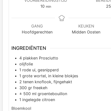
VOORBEREIDINGSTIJD
BEREID
10
2
min
GANG
KEUKEN
Hoofdgerechten
Midden Oosten
INGREDIËNTEN
4
plakken Prosciutto
olijfolie
1
rode ui, gesnipperd
1
grote wortel, in kleine blokjes
2
tenen knoflook, fijngehakt
300
gr freekeh
±
500 ml groentebouillon
1
ingelegde citroen
Bloemkool