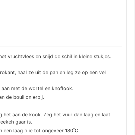
et vruchtvlees en snijd de schil in kleine stukjes.
okant, haal ze uit de pan en leg ze op een vel
ui aan met de wortel en knoflook.
n de bouillon erbij.
g het aan de kook. Zeg het vuur dan laag en laat
eekeh gaar is.
n een laag olie tot ongeveer 180˚C.