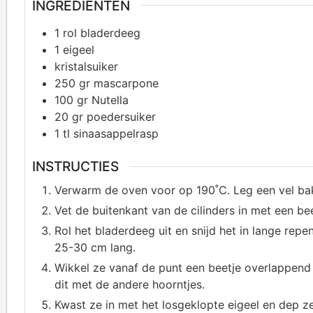
INGREDIËNTEN
1
rol bladerdeeg
1
eigeel
kristalsuiker
250
gr mascarpone
100
gr Nutella
20
gr poedersuiker
1
tl sinaasappelrasp
INSTRUCTIES
Verwarm de oven voor op 190˚C. Leg een vel ba
Vet de buitenkant van de cilinders in met een bee
Rol het bladerdeeg uit en snijd het in lange re
25-30 cm lang.
Wikkel ze vanaf de punt een beetje overlappend 
dit met de andere hoorntjes.
Kwast ze in met het losgeklopte eigeel en dep ze