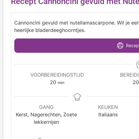
Recept Cannoncini gevuld met Nut
Cannoncini gevuld met nutellamascarpone. Wil je een
heerlijke bladerdeeghoorntjes.
Recept
VOORBEREIDINGSTIJD
BEREID
20
2
min
GANG
KEUKEN
Kerst, Nagerechten, Zoete
Italiaans
lekkernijen