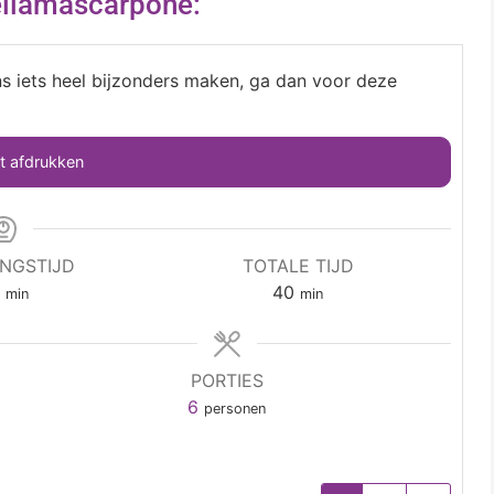
ellamascarpone:
s iets heel bijzonders maken, ga dan voor deze
 afdrukken
INGSTIJD
TOTALE TIJD
0
40
min
min
PORTIES
6
personen