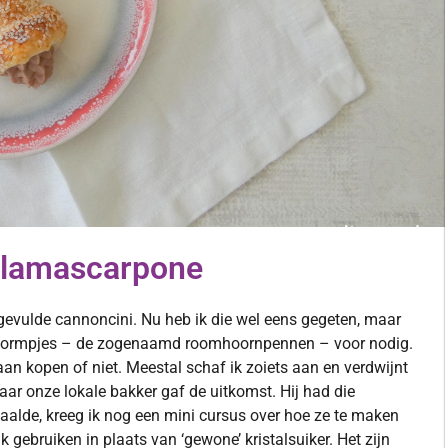
llamascarpone
gevulde cannoncini. Nu heb ik die wel eens gegeten, maar
ni vormpjes – de zogenaamd roomhoornpennen – voor nodig.
gaan kopen of niet. Meestal schaf ik zoiets aan en verdwijnt
Maar onze lokale bakker gaf de uitkomst. Hij had die
haalde, kreeg ik nog een mini cursus over hoe ze te maken
k gebruiken in plaats van ‘gewone’ kristalsuiker. Het zijn