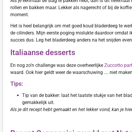
Als je eenmaal de slag te pakken hebt, dan is dit helemaal 
rollen en bakken maar. Lekker als nagerecht of bij de koffi
moment.
Het is heel belangrijk om met goed koud bladerdeeg te werk
de cilinders. Mijn eerste poging mislukte daardoor omdat 
succes dus. Leg het bladerdeeg anders na het snijden even i
Italiaanse desserts
En nog zo’n challenge was deze overheerlijke
Zuccotto parf
waard. Ook hier geldt weer de waarschuwing …. niet maken, 
Tips:
Tip van de bakker: laat het laatste stukje van het blad
gemakkelijk uit.
Als je dit recept hebt gemaakt en het lekker vond, kan je hi