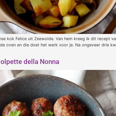
anse kok Felice uit Zeewolde. Van hem kreeg ik dit recept 
de oven en die doet het werk voor je. Na ongeveer drie kwar
Polpette della Nonna