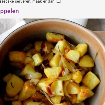
heesecake serveren, maak er dan […]
appelen