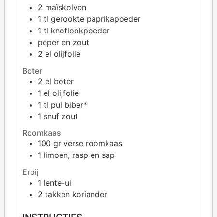
2
maïskolven
1
tl gerookte paprikapoeder
1
tl knoflookpoeder
peper en zout
2
el olijfolie
Boter
2
el boter
1
el olijfolie
1
tl pul biber*
1
snuf zout
Roomkaas
100
gr verse roomkaas
1
limoen, rasp en sap
Erbij
1
lente-ui
2
takken koriander