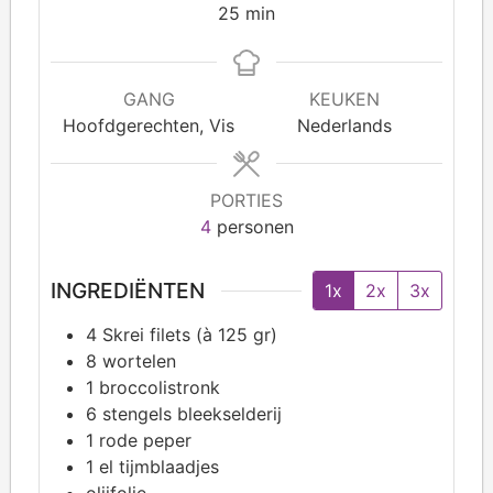
25
min
GANG
KEUKEN
Hoofdgerechten, Vis
Nederlands
PORTIES
4
personen
INGREDIËNTEN
1x
2x
3x
4
Skrei filets (à 125 gr)
8
wortelen
1
broccolistronk
6
stengels bleekselderij
1
rode peper
1
el tijmblaadjes
olijfolie