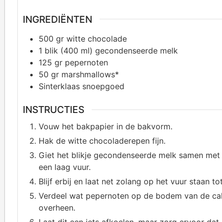
INGREDIËNTEN
500
gr witte chocolade
1
blik (400 ml) gecondenseerde melk
125
gr pepernoten
50
gr marshmallows*
Sinterklaas snoepgoed
INSTRUCTIES
Vouw het bakpapier in de bakvorm.
Hak de witte chocoladerepen fijn.
Giet het blikje gecondenseerde melk samen met 
een laag vuur.
Blijf erbij en laat net zolang op het vuur staan 
Verdeel wat pepernoten op de bodem van de ca
overheen.
Laat dit een iets afkoelen, maar zorg ervoor dat 