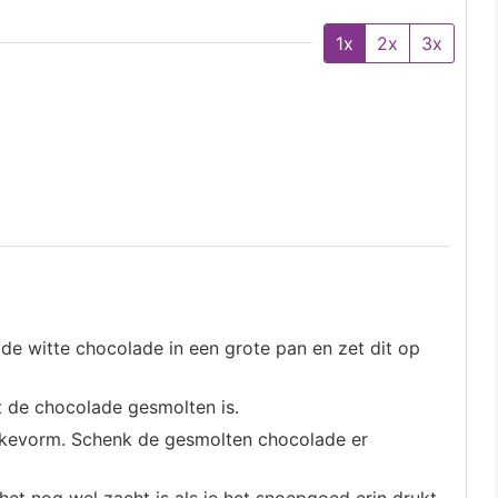
1x
2x
3x
de witte chocolade in een grote pan en zet dit op
tot de chocolade gesmolten is.
kevorm. Schenk de gesmolten chocolade er
het nog wel zacht is als je het snoepgoed erin drukt.