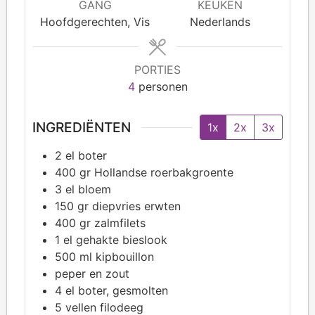
GANG
KEUKEN
Hoofdgerechten, Vis
Nederlands
PORTIES
4
personen
INGREDIËNTEN
1x
2x
3x
2
el boter
400
gr Hollandse roerbakgroente
3
el bloem
150
gr diepvries erwten
400
gr zalmfilets
1
el gehakte bieslook
500
ml kipbouillon
peper en zout
4
el boter, gesmolten
5
vellen filodeeg