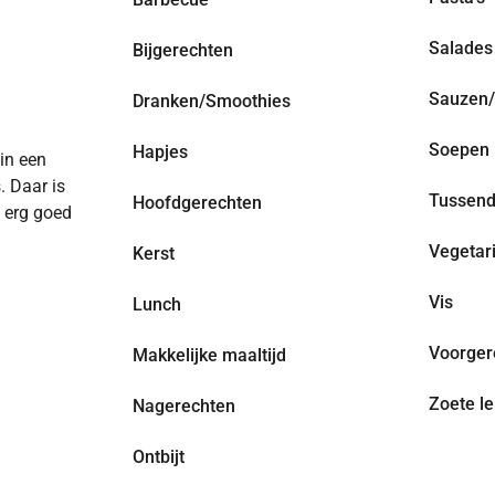
Salades
Bijgerechten
Sauzen/
Dranken/Smoothies
Soepen
Hapjes
 in een
. Daar is
Tussend
Hoofdgerechten
n erg goed
Vegetar
Kerst
Vis
Lunch
Voorger
Makkelijke maaltijd
Zoete le
Nagerechten
Ontbijt