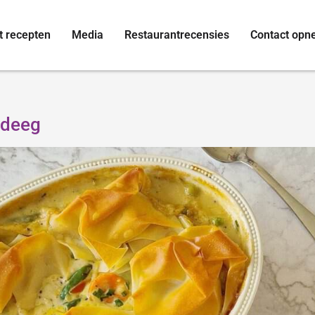
t recepten
Media
Restaurantrecensies
Contact op
odeeg