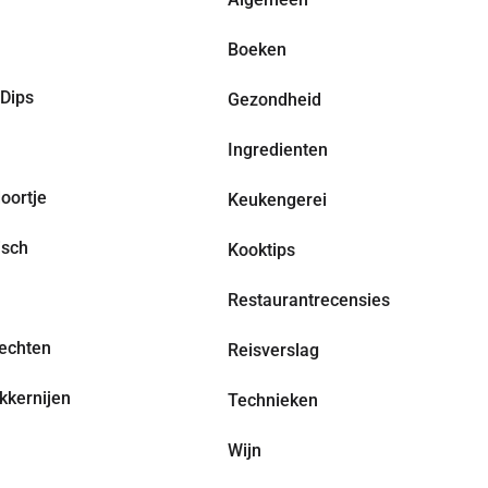
Boeken
Dips
Gezondheid
Ingredienten
oortje
Keukengerei
isch
Kooktips
Restaurantrecensies
echten
Reisverslag
kkernijen
Technieken
Wijn