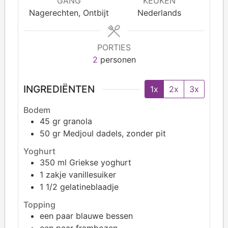
GANG
KEUKEN
Nagerechten, Ontbijt
Nederlands
PORTIES
2
personen
INGREDIËNTEN
1x
2x
3x
Bodem
45
gr granola
50
gr Medjoul dadels, zonder pit
Yoghurt
350
ml Griekse yoghurt
1
zakje vanillesuiker
1
1/2 gelatineblaadje
Topping
een paar blauwe bessen
een paar frambozen