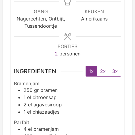
GANG
KEUKEN
Nagerechten, Ontbijt,
Amerikaans
Tussendoortje
PORTIES
2
personen
INGREDIËNTEN
1x
2x
3x
Bramenjam
250
gr bramen
1
el citroensap
2
el agavesiroop
1
el chiazaadjes
Parfait
4
el bramenjam