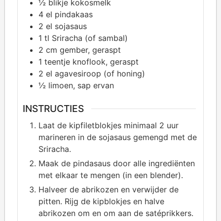
½
blikje kokosmelk
4
el pindakaas
2
el sojasaus
1
tl Sriracha (of sambal)
2
cm gember, geraspt
1
teentje knoflook, geraspt
2
el agavesiroop (of honing)
½
limoen, sap ervan
INSTRUCTIES
Laat de kipfiletblokjes minimaal 2 uur
marineren in de sojasaus gemengd met de
Sriracha.
Maak de pindasaus door alle ingrediënten
met elkaar te mengen (in een blender).
Halveer de abrikozen en verwijder de
pitten. Rijg de kipblokjes en halve
abrikozen om en om aan de satéprikkers.