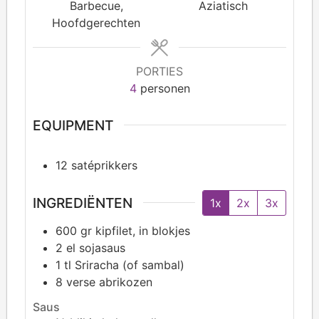
Barbecue,
Aziatisch
Hoofdgerechten
PORTIES
4
personen
EQUIPMENT
12 satéprikkers
INGREDIËNTEN
1x
2x
3x
600
gr kipfilet, in blokjes
2
el sojasaus
1
tl Sriracha (of sambal)
8
verse abrikozen
Saus