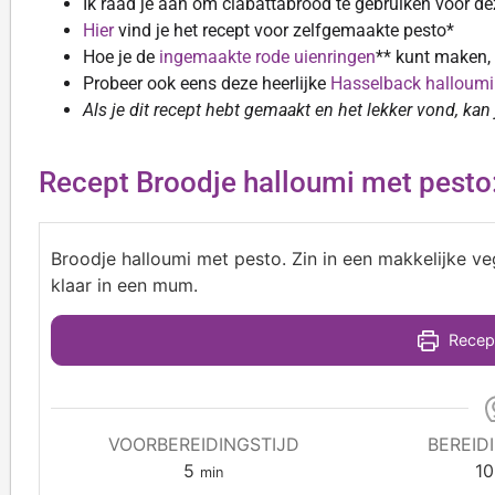
Ik raad je aan om ciabattabrood te gebruiken voor de
Hier
vind je het recept voor zelfgemaakte pesto*
Hoe je de
ingemaakte rode uienringen
** kunt maken, l
Probeer ook eens deze heerlijke
Hasselback halloumi
Als je dit recept hebt gemaakt en het lekker vond, kan
Recept Broodje halloumi met pesto
Broodje halloumi met pesto. Zin in een makkelijke v
klaar in een mum.
Recept
VOORBEREIDINGSTIJD
BEREID
5
10
min