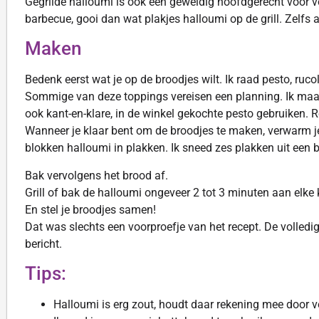
Gegrilde halloumi is ook een geweldig hoofdgerecht voor ve
barbecue, gooi dan wat plakjes halloumi op de grill. Zelfs a
Maken
Bedenk eerst wat je op de broodjes wilt. Ik raad pesto, ruc
Sommige van deze toppings vereisen een planning. Ik maak
ook kant-en-klare, in de winkel gekochte pesto gebruiken. Ro
Wanneer je klaar bent om de broodjes te maken, verwarm je
blokken halloumi in plakken. Ik sneed zes plakken uit een bl
Bak vervolgens het brood af.
Grill of bak de halloumi ongeveer 2 tot 3 minuten aan elke k
En stel je broodjes samen!
Dat was slechts een voorproefje van het recept. De volledige
bericht.
Tips:
Halloumi is erg zout, houdt daar rekening mee door v