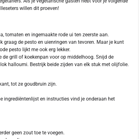
getariërs. Als je vegetarische gasten hebt voor je volgende
lleseters willen dit proeven!
ola, tomaten en ingemaakte rode ui ten zeerste aan.
 graag de pesto en uienringen van tevoren. Maar je kunt
de pesto lijkt me ook erg lekker.
 de grill of koekenpan voor op middelhoog. Snijd de
ok halloumi. Bestrijk beide zijden van elk stuk met olijfolie.
ant, tot ze goudbruin zijn.
 ingrediëntenlijst en instructies vind je onderaan het
erder geen zout toe te voegen.