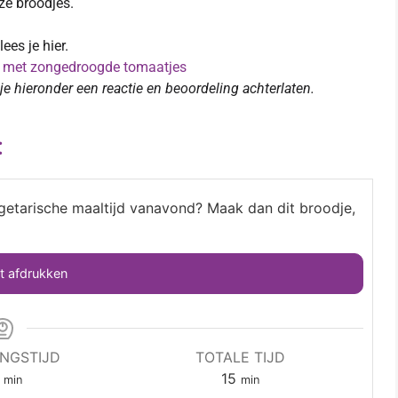
ze broodjes.
ees je hier.
 met zongedroogde tomaatjes
 je hieronder een reactie en beoordeling achterlaten.
:
egetarische maaltijd vanavond? Maak dan dit broodje,
 afdrukken
INGSTIJD
TOTALE TIJD
15
min
min