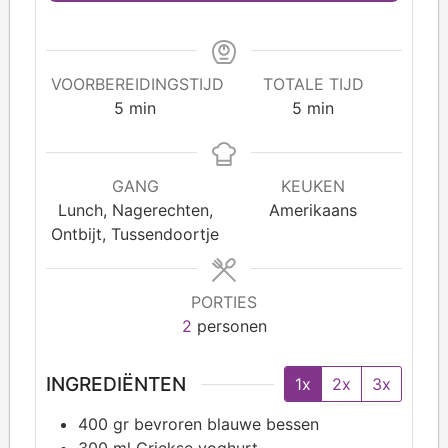
VOORBEREIDINGSTIJD
TOTALE TIJD
5
min
5
min
GANG
KEUKEN
Lunch, Nagerechten,
Amerikaans
Ontbijt, Tussendoortje
PORTIES
2
personen
INGREDIËNTEN
1x
2x
3x
400
gr bevroren blauwe bessen
300
ml Griekse yoghurt