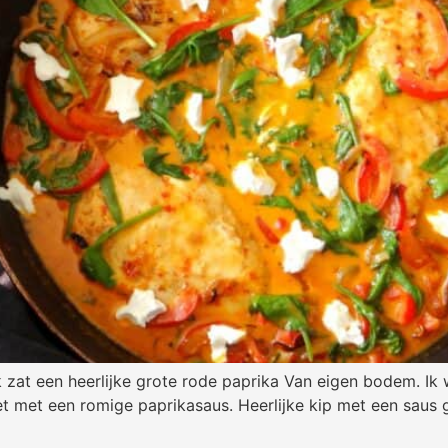
at een heerlijke grote rode paprika Van eigen bodem. Ik w
let met een romige paprikasaus. Heerlijke kip met een saus