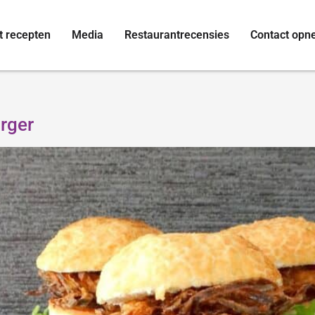
t recepten
Media
Restaurantrecensies
Contact op
urger