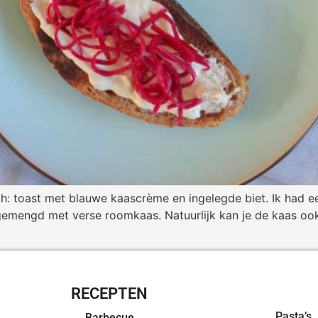
ch: toast met blauwe kaascrème en ingelegde biet. Ik had 
 gemengd met verse roomkaas. Natuurlijk kan je de kaas oo
RECEPTEN
OVERZI
Pasta’s
Barbecue