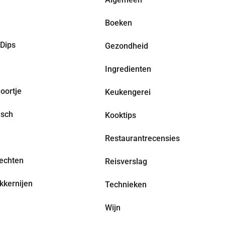
Boeken
Dips
Gezondheid
Ingredienten
oortje
Keukengerei
isch
Kooktips
Restaurantrecensies
echten
Reisverslag
kkernijen
Technieken
Wijn