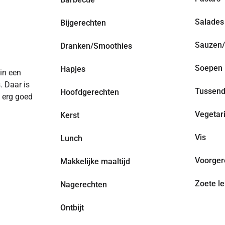
Salades
Bijgerechten
Sauzen/
Dranken/Smoothies
Soepen
Hapjes
 in een
. Daar is
Tussend
Hoofdgerechten
n erg goed
Vegetar
Kerst
Vis
Lunch
Voorger
Makkelijke maaltijd
Zoete le
Nagerechten
Ontbijt