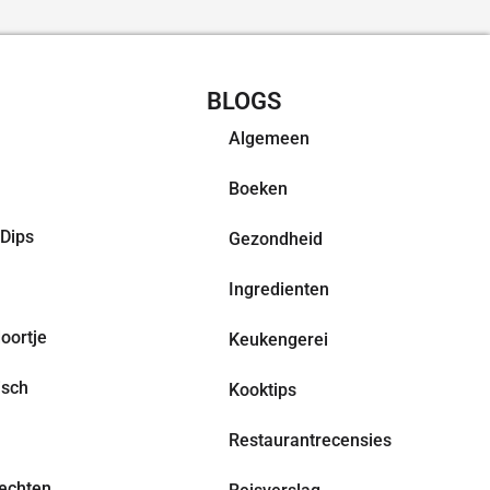
CHT RECEPTEN
BLOGS
Algemeen
Boeken
Dips
Gezondheid
Ingredienten
oortje
Keukengerei
isch
Kooktips
Restaurantrecensies
echten