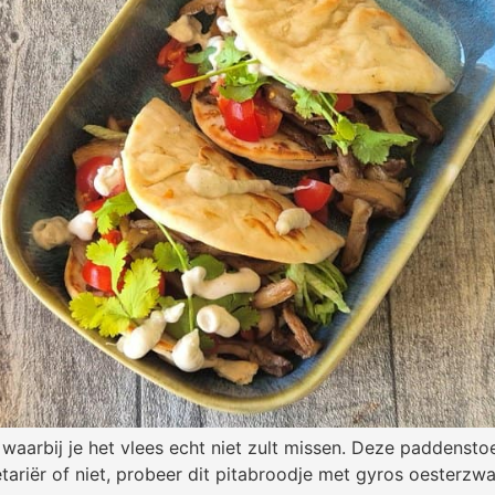
e waarbij je het vlees echt niet zult missen. Deze paddensto
etariër of niet, probeer dit pitabroodje met gyros oesterzwa