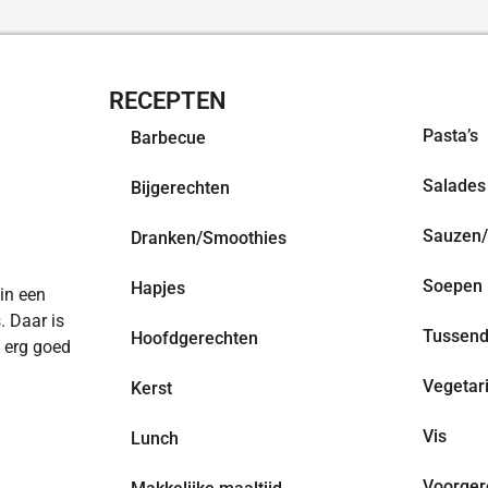
RECEPTEN
OVERZI
Pasta’s
Barbecue
Salades
Bijgerechten
Sauzen/
Dranken/Smoothies
Soepen
Hapjes
 in een
. Daar is
Tussend
Hoofdgerechten
n erg goed
Vegetar
Kerst
Vis
Lunch
Voorger