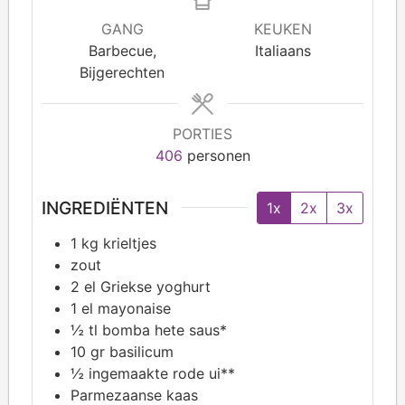
GANG
KEUKEN
Barbecue,
Italiaans
Bijgerechten
PORTIES
406
personen
INGREDIËNTEN
1x
2x
3x
1
kg krieltjes
zout
2
el Griekse yoghurt
1
el mayonaise
½
tl bomba hete saus*
10
gr basilicum
½
ingemaakte rode ui**
Parmezaanse kaas