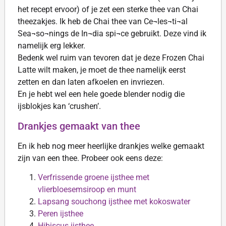
het recept ervoor) of je zet een sterke thee van Chai
theezakjes. Ik heb de Chai thee van Ce¬les¬ti¬al
Sea¬so¬nings de In¬dia spi¬ce gebruikt. Deze vind ik
namelijk erg lekker.
Bedenk wel ruim van tevoren dat je deze Frozen Chai
Latte wilt maken, je moet de thee namelijk eerst
zetten en dan laten afkoelen en invriezen.
En je hebt wel een hele goede blender nodig die
ijsblokjes kan ‘crushen’.
Drankjes gemaakt van thee
En ik heb nog meer heerlijke drankjes welke gemaakt
zijn van een thee. Probeer ook eens deze:
Verfrissende groene ijsthee met
vlierbloesemsiroop en munt
Lapsang souchong ijsthee met kokoswater
Peren ijsthee
Hibiscus ijsthee