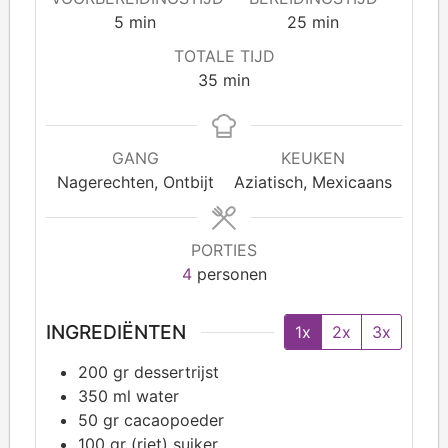
5
min
25
min
TOTALE TIJD
35
min
GANG
KEUKEN
Nagerechten, Ontbijt
Aziatisch, Mexicaans
PORTIES
4
personen
INGREDIËNTEN
1x
2x
3x
200
gr dessertrijst
350
ml water
50
gr cacaopoeder
100
gr (riet) suiker